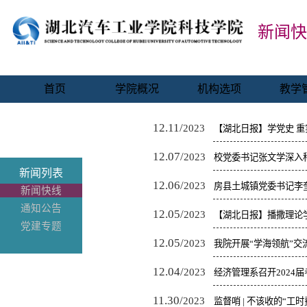
新闻快
首页
学院概况
机构选项
教学
学院简介
院系风采
教务
12.11/
2023
【湖北日报】学党史 重
现任领导
职能业务
教务
12.07/
2023
校党委书记张文学深入
魅力科院
新闻列表
导游交通
12.06/
2023
房县土城镇党委书记李
新闻快线
通知公告
12.05/
2023
【湖北日报】播撒理论
党建专题
12.05/
2023
我院开展“学海领航”交
12.04/
2023
经济管理系召开2024
11.30/
2023
监督哨 | 不该收的“工时